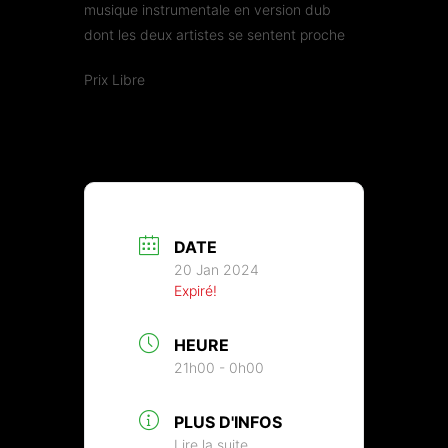
musique instrumentale en version dub
dont les deux artistes se sentent proche
Prix Libre
DATE
20 Jan 2024
Expiré!
HEURE
21h00 - 0h00
PLUS D'INFOS
Lire la suite